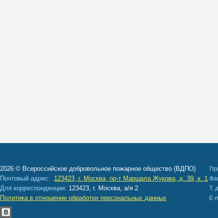
2026 © Всероссийское добровольное пожарное общество (ВДПО)
Пр
Почтовый адрес:
123423, г. Москва, пр-т Маршала Жукова, д. 39, к. 1
Ф
Для корреспонденции:
123423, г. Москва, а/я 2
Т. 
Политика в отношении обработки персональных данных
E