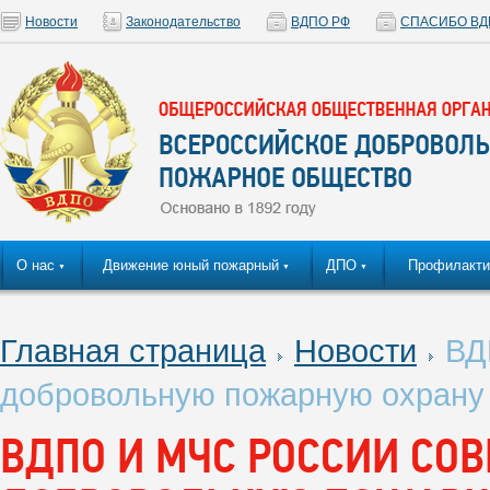
Новости
Законодательство
ВДПО РФ
СПАСИБО ВД
О нас
Движение юный пожарный
ДПО
Профилакти
▼
▼
▼
Главная страница
Новости
ВДП
добровольную пожарную охрану
ВДПО И МЧС РОССИИ СО