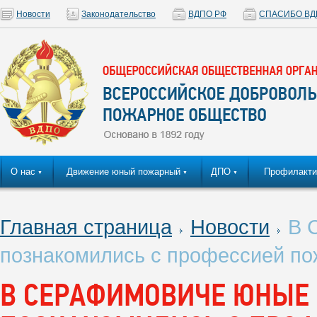
Новости
Законодательство
ВДПО РФ
СПАСИБО ВД
О нас
Движение юный пожарный
ДПО
Профилакти
▼
▼
▼
Главная страница
Новости
В 
познакомились с профессией по
В СЕРАФИМОВИЧЕ ЮНЫЕ