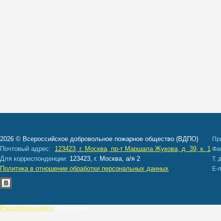
2026 © Всероссийское добровольное пожарное общество (ВДПО)
Пр
Почтовый адрес:
123423, г. Москва, пр-т Маршала Жукова, д. 39, к. 1
Ф
Для корреспонденции:
123423, г. Москва, а/я 2
Т. 
Политика в отношении обработки персональных данных
E
Разработка сайта
- Digi-Trade