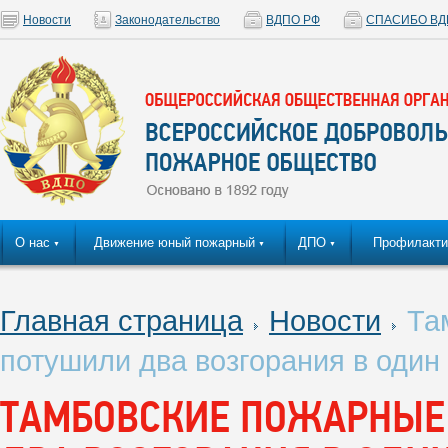
Новости
Законодательство
ВДПО РФ
СПАСИБО ВД
О нас
Движение юный пожарный
ДПО
Профилакти
▼
▼
▼
Главная страница
Новости
Там
потушили два возгорания в один
ТАМБОВСКИЕ ПОЖАРНЫЕ