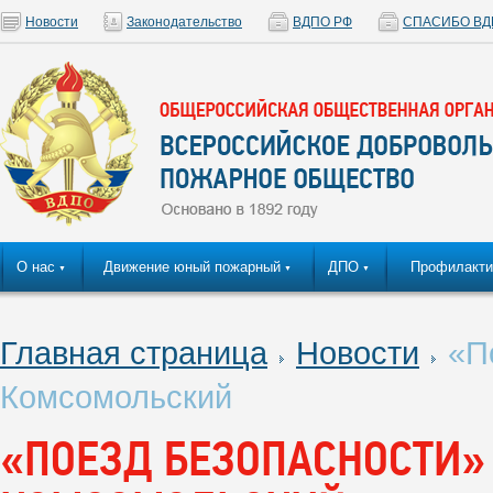
Новости
Законодательство
ВДПО РФ
СПАСИБО ВД
О нас
Движение юный пожарный
ДПО
Профилакти
▼
▼
▼
Главная страница
Новости
«По
Комсомольский
«ПОЕЗД БЕЗОПАСНОСТИ»