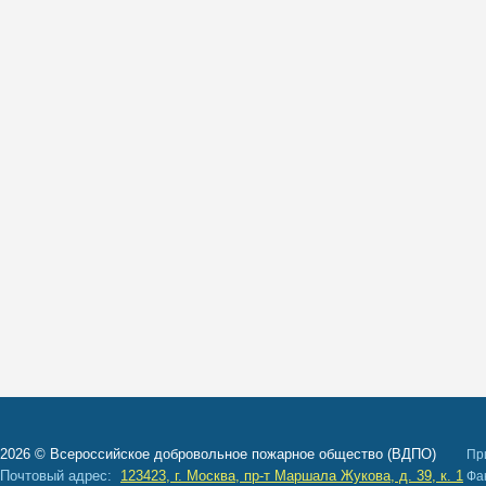
2026 © Всероссийское добровольное пожарное общество (ВДПО)
Пр
Почтовый адрес:
123423, г. Москва, пр-т Маршала Жукова, д. 39, к. 1
Ф