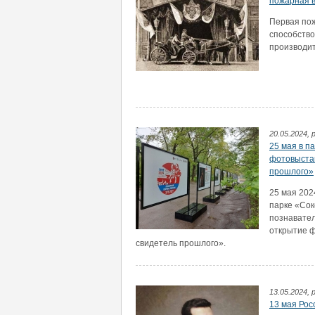
пожарная 
Первая пож
способств
производит
20.05.2024, 
25 мая в п
фотовыстав
прошлого»
25 мая 202
парке «Сок
познавател
открытие ф
свидетель прошлого».
13.05.2024, 
13 мая Рос