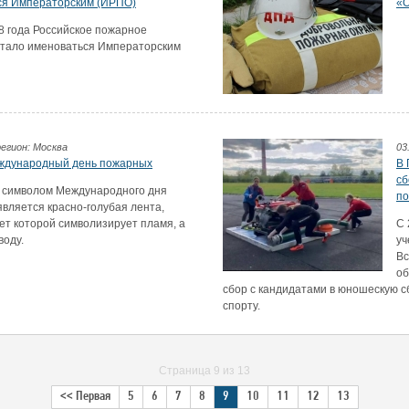
ся Императорским (ИРПО)
«О
8 года Российское пожарное
стало именоваться Императорским
регион: Москва
03
еждународный день пожарных
В 
сб
 символом Международного дня
по
вляется красно-голубая лента,
ет которой символизирует пламя, а
С 
воду.
уч
Вс
об
сбор с кандидатами в юношескую 
спорту.
Страница 9 из 13
<< Первая
5
6
7
8
9
10
11
12
13