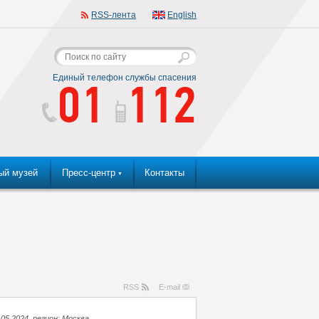
RSS-лента
English
Единый телефон службы спасения
01
112
ый музей
Пресс-центр
Контакты
▼
RSS
E-mail
.05.2024, регион: Москва