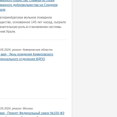
жарного общества: славная история
жарного добровольчества на Среднем
але
атеринбургское вольное пожарное
щество, основанное 145 лет назад, сыграло
ачительную роль в становлении системы
нем Урале.
.05.2024, регион: Кемеровская область
 мая - День рождения Кемеровского
гионального отделения ВДПО
.05.2024, регион: Москва
мая - Принят Федеральный закон №100-ФЗ