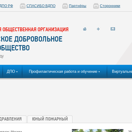
ДПО РФ
СПАСИБО ВДПО
Партнёры
Сторонники
ДПО
Профилактическая работа и обучение
Виртуальн
▼
▼
ДРАВЛЕНИЯ
ЮНЫЙ ПОЖАРНЫЙ
регион: Москва
29