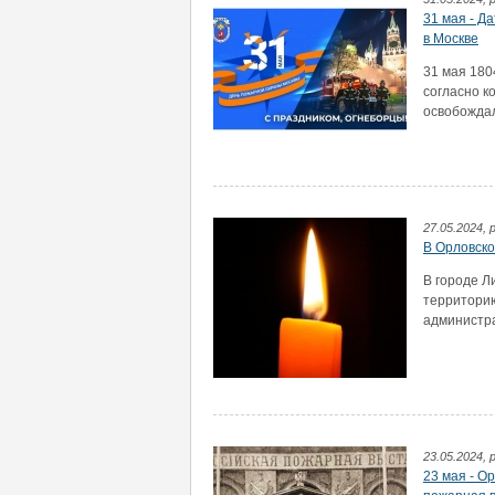
31 мая - Д
в Москве
31 мая 180
согласно к
освобождал
27.05.2024,
В Орловско
В городе Л
территорию
администра
23.05.2024, 
23 мая - О