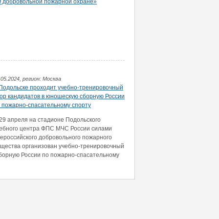
 добровольной пожарной охране»
.05.2024, регион: Москва
Подольске проходит учебно-тренировочный
ор кандидатов в юношескую сборную России
 пожарно-спасательному спорту
29 апреля на стадионе Подольского
ебного центра ФПС МЧС России силами
ероссийского добровольного пожарного
щества организован учебно-тренировочный
сборную России по пожарно-спасательному