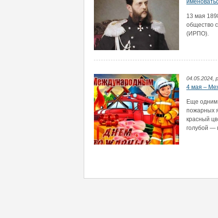
именовать
13 мая 189
общество 
(ИРПО).
04.05.2024, 
4 мая – М
Еще одним
пожарных я
красный цв
голубой — 