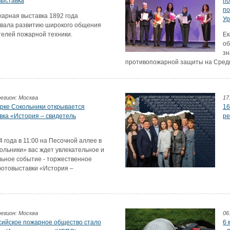
выставка
по
по
арная выставка 1892 года
Ур
овала развитию широкого общения
елей пожарной техники.
Ек
об
зн
противопожарной защиты на Сред
регион: Москва
17
арке Сокольники открывается
16
ка «История – свидетель
ре
4 года в 11:00 на Песочной аллее в
ольники» вас ждет увлекательное и
ьное событие - торжественное
отовыставки «История –
регион: Москва
06
сийское пожарное общество стало
6 