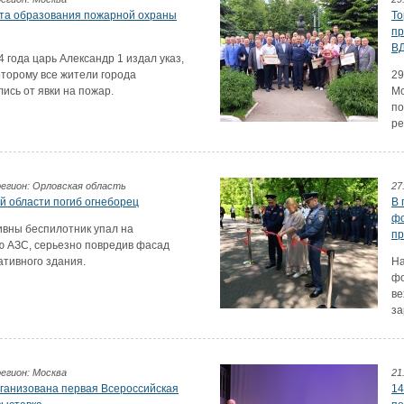
ата образования пожарной охраны
То
пр
ВД
4 года царь Александр 1 издал указ,
оторому все жители города
29
ись от явки на пожар.
Мо
по
ре
 регион: Орловская область
27
й области погиб огнеборец
В 
фо
ивны беспилотник упал на
пр
 АЗС, серьезно повредив фасад
тивного здания.
На
фо
ве
за
регион: Москва
21
рганизована первая Всероссийская
14